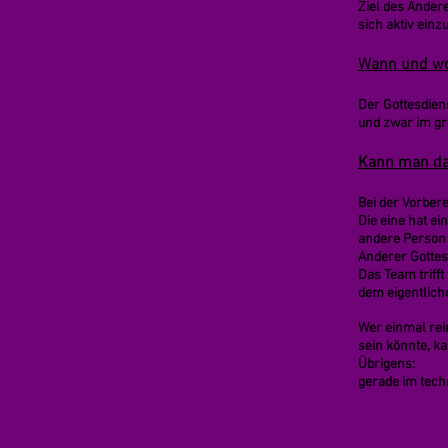
Ziel des Ander
sich aktiv einz
Wann und wo 
Der Gottesdien
und zwar im g
Kann man da
Bei der Vorbere
Die eine hat ei
andere Person 
Anderer Gottes
Das Team triff
dem eigentlich
Wer einmal rein
sein könnte, ka
Übrigens:
gerade im tech